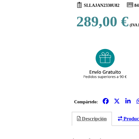
SLLAJAN2330U82
84
289,00 €
(IVA 
Compártelo:
Descripción
Product