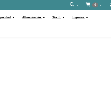
0
guridad
Alimentación
Textil
Juguetes