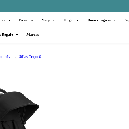
ento
Paseo
Viaje
Hogar
Baño e higiene
Se
s Regalo
Marcas
utomóvil
Sillas Grupo 0 1