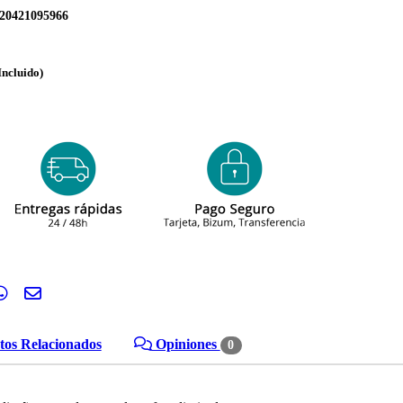
20421095966
Incluido)
os Relacionados
Opiniones
0