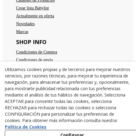
Catálogo de Productos
Crear lista Babylist
Actualmente en oferta
Novedades
Marcas
SHOP INFO
Condiciones de Compra
Condiciones de envío
Devoluciones
Utilizamos cookies propias y de terceros para mejorar nuestros
servicios, por razones técnicas, para mejorar tu experiencia de
Aviso legal
navegación, para almacenar tus preferencias y, opcionalmente,
Política de privacidad
para mostrarte publicidad relacionada con tus preferencias
Política de cookies
mediante el análisis de tus hábitos de navegación. Selecciona
TE ESPERAMOS
ACEPTAR para consentir todas las cookies, selecciona
RECHAZAR para rechazar todas las cookies o selecciona
C/Santa Anna nº 7
CONFIGURACIÓN para personalizar tus preferencias de
25300
Tárrega
(
Lleida
)
España
cookies. Para obtener más información consulta nuestra:
973 31 04 47
Política de Cookies
638782846
Configurar
info@cangurstarrega.com