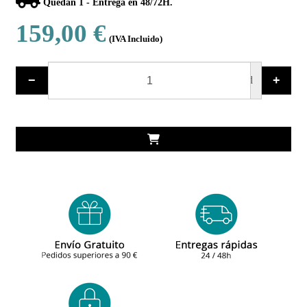
Quedan 1 - Entrega en 48/72H.
159,00 €
(IVA Incluido)
−
+
ud