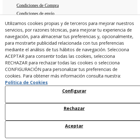
Condiciones de Compra
Condiciones de envío
Devoluciones
Utilizamos cookies propias y de terceros para mejorar nuestros
servicios, por razones técnicas, para mejorar tu experiencia de
Aviso legal
navegación, para almacenar tus preferencias y, opcionalmente,
Política de privacidad
para mostrarte publicidad relacionada con tus preferencias
Política de cookies
mediante el análisis de tus hábitos de navegación. Selecciona
TE ESPERAMOS
ACEPTAR para consentir todas las cookies, selecciona
RECHAZAR para rechazar todas las cookies o selecciona
C/Santa Anna nº 7
CONFIGURACIÓN para personalizar tus preferencias de
25300
Tárrega
(
Lleida
)
España
cookies. Para obtener más información consulta nuestra:
973 31 04 47
Política de Cookies
638782846
Configurar
info@cangurstarrega.com
Rechazar
Aceptar
© 08/2026 Cangurs - Todos los derechos reservados.
159,00 €