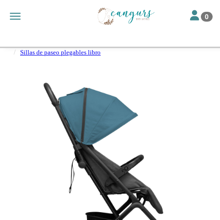
Toggle nav
Toggle navigation
0
Catálogo
Paseo
Sillas paseo bebé
Sillas de paseo plegables libro