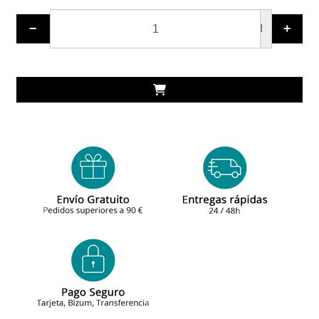
−
+
ud