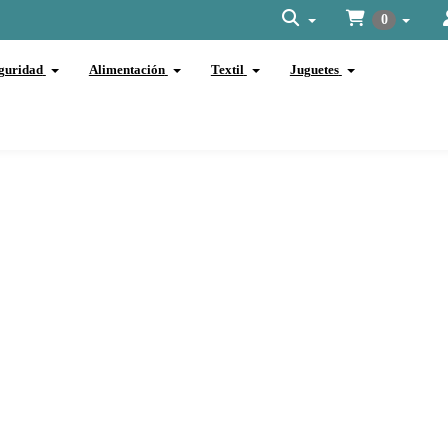
0
guridad
Alimentación
Textil
Juguetes