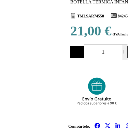
BOTELLA TÉRMICA INFANT
TMLSAR74558
84245
21,00 €
(IVA Incl
−
ud
Compártelo: