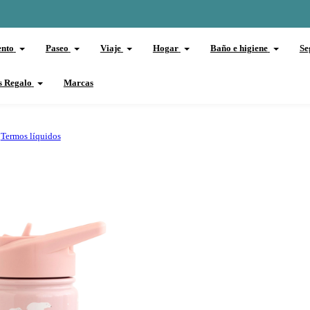
ento
Paseo
Viaje
Hogar
Baño e higiene
Se
s Regalo
Marcas
Termos líquidos