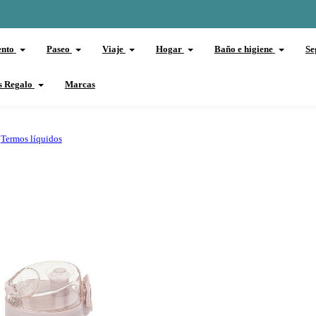
ento
Paseo
Viaje
Hogar
Baño e higiene
Se
s Regalo
Marcas
Termos líquidos