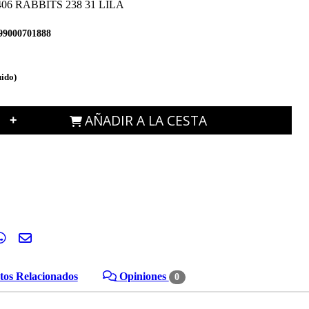
06 RABBITS 238 31 LILA
99000701888
uido)
AÑADIR A LA CESTA
+
os Relacionados
Opiniones
0