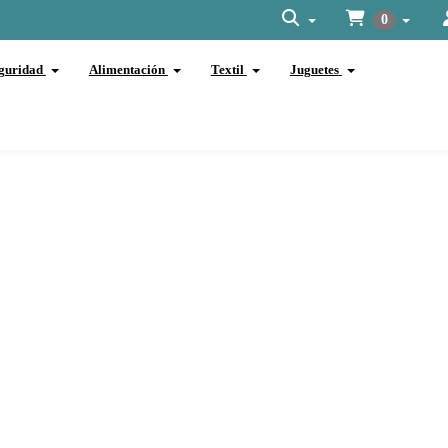
0
guridad
Alimentación
Textil
Juguetes