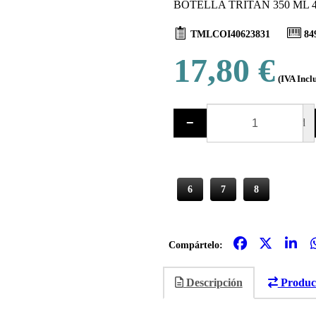
BOTELLA TRITAN 350 ML 4
TMLCOI40623831
84
17,80 €
(IVA Incl
−
ud
6
7
8
Compártelo:
Descripción
Product