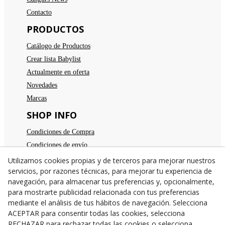
Contacto
PRODUCTOS
Catálogo de Productos
Crear lista Babylist
Actualmente en oferta
Novedades
Marcas
SHOP INFO
Condiciones de Compra
Condiciones de envío
Devoluciones
Utilizamos cookies propias y de terceros para mejorar nuestros
servicios, por razones técnicas, para mejorar tu experiencia de
Aviso legal
navegación, para almacenar tus preferencias y, opcionalmente,
Política de privacidad
para mostrarte publicidad relacionada con tus preferencias
Política de cookies
mediante el análisis de tus hábitos de navegación. Selecciona
TE ESPERAMOS
ACEPTAR para consentir todas las cookies, selecciona
RECHAZAR para rechazar todas las cookies o selecciona