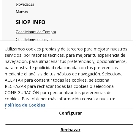
Novedades
Marcas
SHOP INFO
Condiciones de Compra
Condiciones de envío
Devoluciones
Utilizamos cookies propias y de terceros para mejorar nuestros
servicios, por razones técnicas, para mejorar tu experiencia de
Aviso legal
navegación, para almacenar tus preferencias y, opcionalmente,
Política de privacidad
para mostrarte publicidad relacionada con tus preferencias
Política de cookies
mediante el análisis de tus hábitos de navegación. Selecciona
TE ESPERAMOS
ACEPTAR para consentir todas las cookies, selecciona
RECHAZAR para rechazar todas las cookies o selecciona
C/Santa Anna nº 7
CONFIGURACIÓN para personalizar tus preferencias de
25300
Tárrega
(
Lleida
)
España
cookies. Para obtener más información consulta nuestra:
973 31 04 47
Política de Cookies
638782846
Configurar
info@cangurstarrega.com
Rechazar