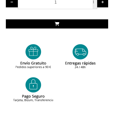
−
+
ud