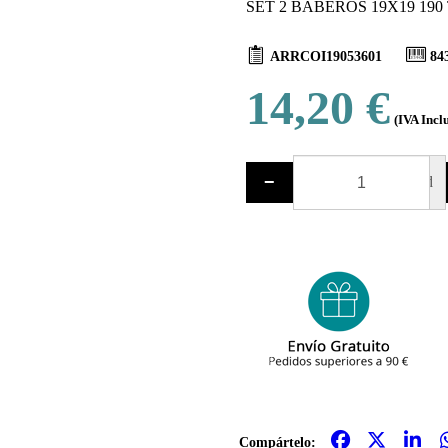
SET 2 BABEROS 19X19 190
ARRCOI19053601
84
14,20 €
(IVA Incl
−
ud
Compártelo: