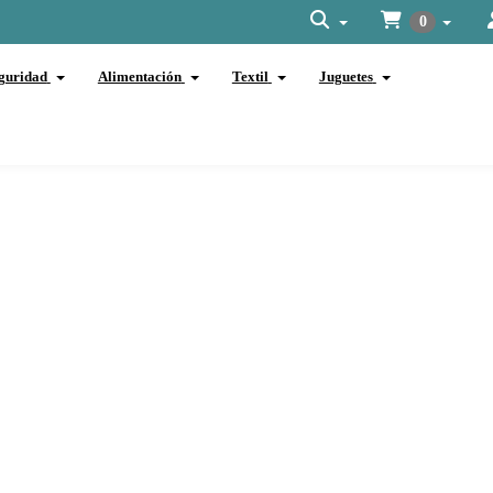
0
guridad
Alimentación
Textil
Juguetes