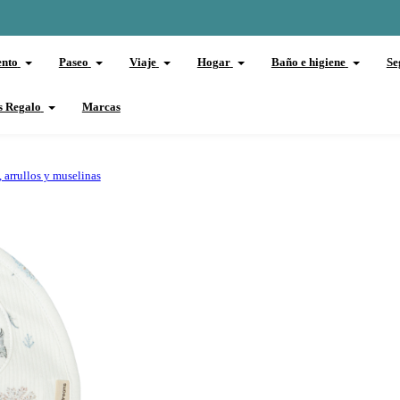
ento
Paseo
Viaje
Hogar
Baño e higiene
Se
s Regalo
Marcas
 arrullos y muselinas